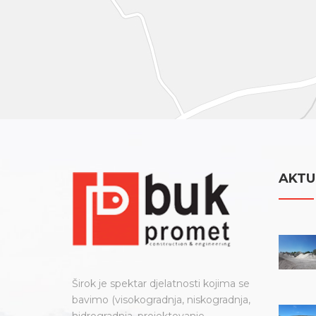
AKTU
Širok je spektar djelatnosti kojima se
bavimo (visokogradnja, niskogradnja,