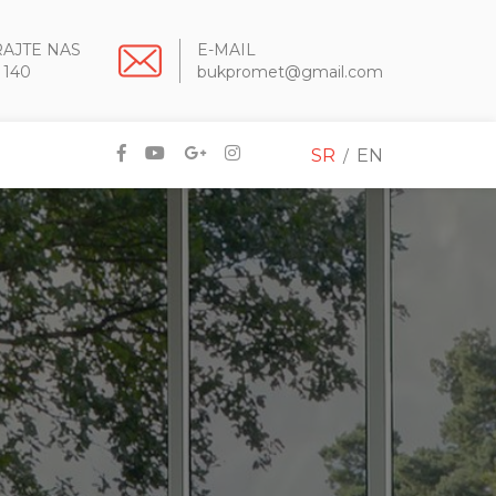
RAJTE NAS
E-MAIL
 140
bukpromet@gmail.com
SR
EN