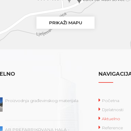
PRIKAŽI MAPU
ELNO
NAVIGACIJ
Proizvodnja građevinskog materijala
Početna
Djelatnosti
Aktuelno
Reference
AB PREFABRIKOVANA HALA -