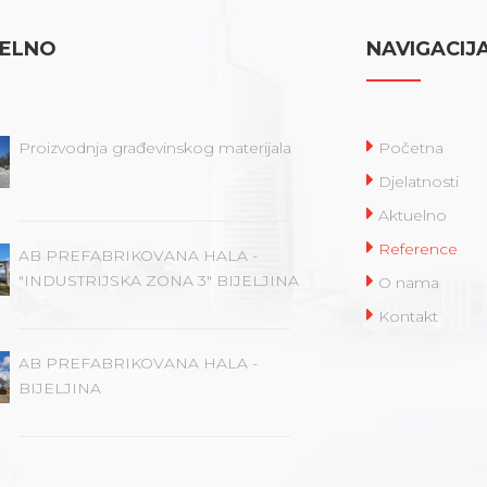
ELNO
NAVIGACIJ
Proizvodnja građevinskog materijala
Početna
Djelatnosti
Aktuelno
Reference
AB PREFABRIKOVANA HALA -
"INDUSTRIJSKA ZONA 3" BIJELJINA
O nama
Kontakt
AB PREFABRIKOVANA HALA -
BIJELJINA