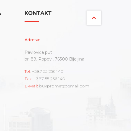
A
KONTAKT
Adresa:
Pavlovića put
br. 89, Popovi, 76300 Bijeljina
Tel:
+387 55 256 140
Fax:
+387 55 256 140
E-Mail:
bukpromet@gmail.com