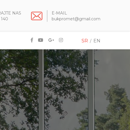
RAJTE NAS
E-MAIL
 140
bukpromet@gmail.com
SR
EN