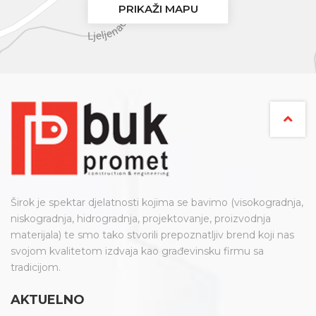
PRIKAŽI MAPU
Širok je spektar djelatnosti kojima se bavimo (visokogradnja,
niskogradnja, hidrogradnja, projektovanje, proizvodnja
materijala) te smo tako stvorili prepoznatljiv brend koji nas
svojom kvalitetom izdvaja kao građevinsku firmu sa
tradicijom.
AKTUELNO