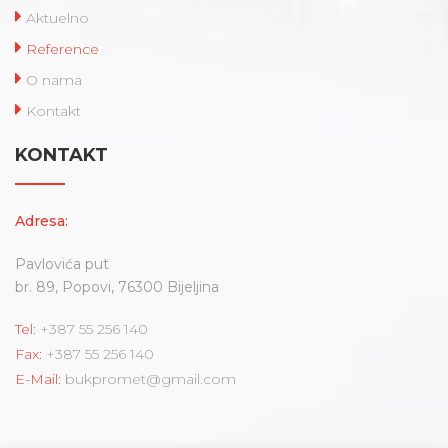
Aktuelno
Reference
O nama
Kontakt
KONTAKT
Adresa:
Pavlovića put
br. 89, Popovi, 76300 Bijeljina
Tel:
+387 55 256 140
Fax:
+387 55 256 140
E-Mail:
bukpromet@gmail.com